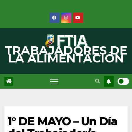
Saltar
al
contenido
TRABAJADORES DE
LA ALIMENTACIÓN
1° DE MAYO – Un Día