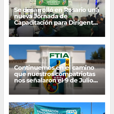
Se desarrolló en Rosario una
nueva Jornada de
Capacitación para Dirigentes
y Delegados Gremiales
Continuemos en el camino
que nuestros compatriotas
nos señalaron el 9 de Julio
de 1816