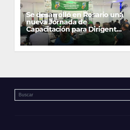
Se desarrolló en Rosario una
nueva Jornada de
Capacitación para Dirigentes
y Delegados Gremiales