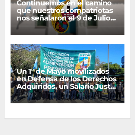
Continuemos en el camino
que nuestros compatriotas
nos señalaron el 9 de Julio
de 1816
Un 1° de Mayo movilizados
en Defensa de los Derechos
Adquiridos, un Salario Justo
y las Organizaciones
Gremiales