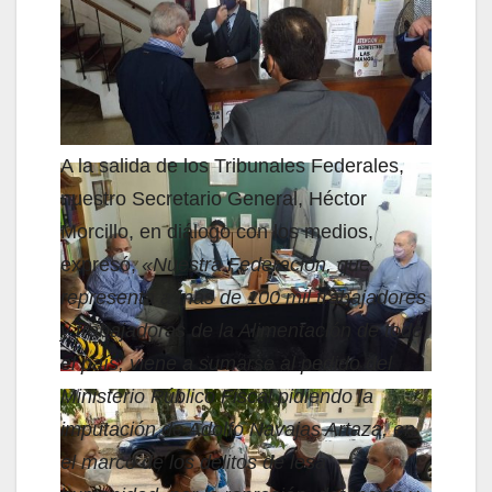
A la salida de los Tribunales Federales,
nuestro Secretario General, Héctor
Morcillo, en diálogo con los medios,
expresó,
«Nuestra Federación, que
representa a más de 100 mil trabajadores
y trabajadoras de la Alimentación de todo
el país, viene a sumarse al pedido del
Ministerio Público Fiscal pidiendo la
imputación de Adolfo Navajas Artaza, en
el marco de los delitos de lesa