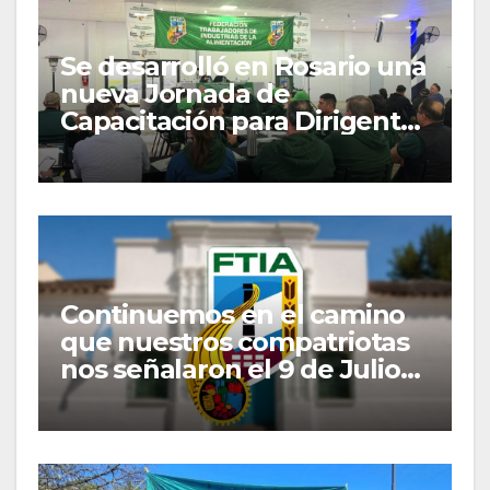
Se desarrolló en Rosario una
nueva Jornada de
Capacitación para Dirigentes
y Delegados Gremiales
Continuemos en el camino
que nuestros compatriotas
nos señalaron el 9 de Julio
de 1816