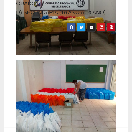
GRADO)
D) SECUNDARIA (1o AÑO A 5o AÑO)
Navegación
de
entradas