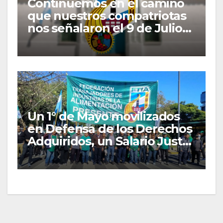
Continuemos en el camino
que nuestros compatriotas
nos señalaron el 9 de Julio
de 1816
Un 1° de Mayo movilizados
en Defensa de los Derechos
Adquiridos, un Salario Justo
y las Organizaciones
Gremiales