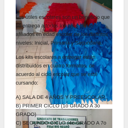
Los útiles escolares son un beneficio que
se entrega a todos los hijos de los
afiliados en edad escolar de los distintos
niveles: Inicial, Primaria y Secundaria.
Los kits escolares a entregar están
distribuidos en cuatro formatos, de
acuerdo al ciclo escolar que se esté
cursando:
A) SALA DE 4 AÑOS Y PREESCOLAR.
B) PRIMER CICLO (1o GRADO A 3o
GRADO)
C) SEGUNDO CICLO (4o GRADO A 7o