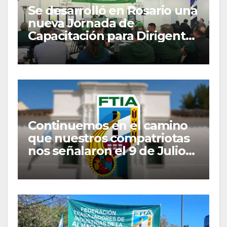
Se desarrolló en Rosario una
nueva Jornada de
Capacitación para Dirigentes
y Delegados Gremiales
Continuemos en el camino
que nuestros compatriotas
nos señalaron el 9 de Julio
de 1816