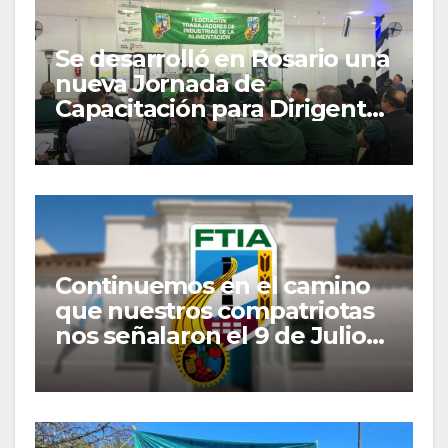
Se desarrolló en Rosario una
nueva Jornada de
Capacitación para Dirigentes
y Delegados Gremiales
Continuemos en el camino
que nuestros compatriotas
nos señalaron el 9 de Julio
de 1816