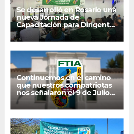
Se desarrolló en Rosario una
nueva Jornada de
Capacitación para Dirigentes
y Delegados Gremiales
Continuemos en el camino
que nuestros compatriotas
nos señalaron el 9 de Julio
de 1816